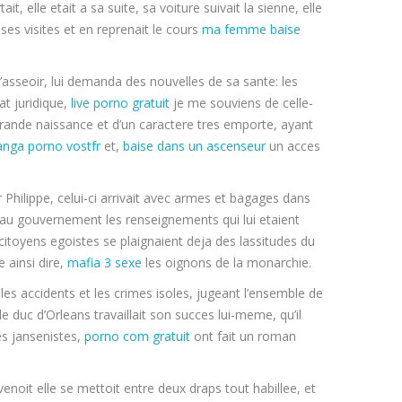
, elle etait a sa suite, sa voiture suivait la sienne, elle
ses visites et en reprenait le cours
ma femme baise
s’asseoir, lui demanda des nouvelles de sa sante: les
at juridique,
live porno gratuit
je me souviens de celle-
grande naissance et d’un caractere tres emporte, ayant
nga porno vostfr
et,
baise dans un ascenseur
un acces
r Philippe, celui-ci arrivait avec armes et bagages dans
e au gouvernement les renseignements qui lui etaient
 citoyens egoistes se plaignaient deja des lassitudes du
e ainsi dire,
mafia 3 sexe
les oignons de la monarchie.
les accidents et les crimes isoles, jugeant l’ensemble de
e duc d’Orleans travaillait son succes lui-meme, qu’il
es jansenistes,
porno com gratuit
ont fait un roman
venoit elle se mettoit entre deux draps tout habillee, et