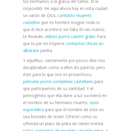
los hermanos a la gracia del Señor, Él le
respondió: He aquí ahora hay en esta ciudad
un varón de Dios,
contacto mujeres
castellon
que es hombre insigne; todo lo
que él dice acontece sin falta En las manos
te llevarán,
videos porno casero gratis
Para
que tu pie no tropiece
contactos chicas en
albacete
piedra.
Y aquéllos, ciertamente por pocos días nos
disciplinaban como a ellos les parecía, pero
éste para lo que nos es provechoso,
peliculas porno completas castellano
para
que participemos de su santidad. Y el
primogénito que ella diere a luz sucederá en
el nombre de su hermano muerto,
sexo
esporadico
para que el nombre de éste no
sea borrado de Israel. Ofreció como su
ofrenda un plato de plata de ciento treinta
siclos
contactos de mujeres casadas
peso, y