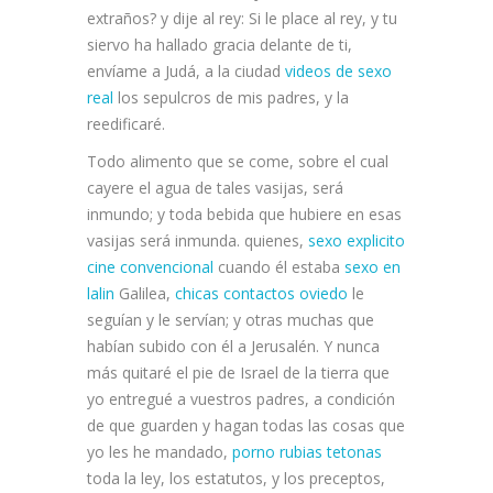
extraños? y dije al rey: Si le place al rey, y tu
siervo ha hallado gracia delante de ti,
envíame a Judá, a la ciudad
videos de sexo
real
los sepulcros de mis padres, y la
reedificaré.
Todo alimento que se come, sobre el cual
cayere el agua de tales vasijas, será
inmundo; y toda bebida que hubiere en esas
vasijas será inmunda. quienes,
sexo explicito
cine convencional
cuando él estaba
sexo en
lalin
Galilea,
chicas contactos oviedo
le
seguían y le servían; y otras muchas que
habían subido con él a Jerusalén. Y nunca
más quitaré el pie de Israel de la tierra que
yo entregué a vuestros padres, a condición
de que guarden y hagan todas las cosas que
yo les he mandado,
porno rubias tetonas
toda la ley, los estatutos, y los preceptos,