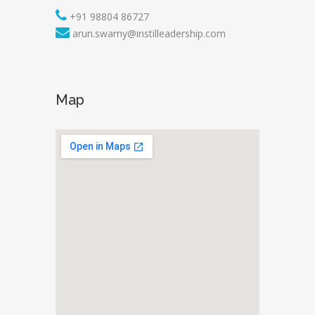
+91 98804 86727
arun.swamy@instilleadership.com
Map