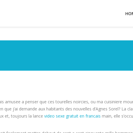
HO
s amusee a penser que ces tourelles noircies, ou ma cuisiniere mour
ien que j’ai demande aux habitants des nouvelles d’Agnes Sorel? La c
x et, toujours la lance
video sexe gratuit en francais
main, elle s’occ