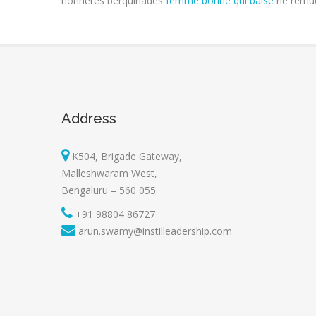
honnetes berquinades
femme bonne qui baise
ne remue
Address
K504, Brigade Gateway,
Malleshwaram West,
Bengaluru – 560 055.
+91 98804 86727
arun.swamy@instilleadership.com