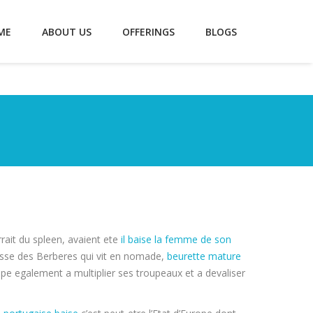
ME
ABOUT US
OFFERINGS
BLOGS
rait du spleen, avaient ete
il baise la femme de son
lasse des Berberes qui vit en nomade,
beurette mature
upe egalement a multiplier ses troupeaux et a devaliser