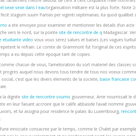
ait facilement mettre debout de cent a cent cinquante mille hommes
el sexe
sexe dans l eau
‘organisation militaire est la plus forte. Note
fecit stagium suum Parisiis per vigenti septimanas; ita quod qualibet d
orno
a ete envoyee pour examiner et mentionner les details d’un acte d
che vers le nord, sur la pointe
site de rencontre de q
Madagascar. Vene
e etudiante video
vous vous serez salues et baises (Les vagues turbul
epetent le refrain. Le comte de Grammont fut l’original de ces esprits 
-temps a eu depuis cette epoque tant de copies.
mme chacun de vous, l’amelioration du sort materiel des classes sou
ent progres auquel nous devons tous tendre de tous nos voeux comm
 social, c’est que les divers elements de la societe,
baise francaise c
aie.
a la dignite
site de rencontre soumis
gouverneur, Amir nourrissait le 
ete en leur faisant accroire que le calife abbaside l’avait nomme gouve
uvoirs, et lui assigna pour residence le palais du Luxembourg,
rencont
.
, d’une innocuite consacree par le temps, comme le Chalet par exempl