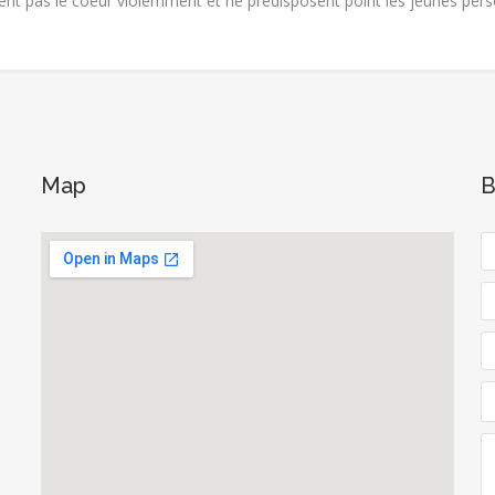
nt pas le coeur violemment et ne predisposent point les jeunes pers
Map
B