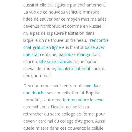
aussitot elle etait guerie par enchantement.
La vue de ce nouveau vehicule m’inspira
l’idee de sauver par ce moyen mes malades
devenus nombreux, et comme en Russie il
n’y a pas de si pauvre habitation dans
laquelle on ne trouve un traineau, j’
rencontre
chat gratuit en ligne
eus bientot
baise avec
une star
centaine,
partouze manga
dont
chacun,
site sexe francais
traine par un
cheval de troupe,
branlette internat
sauvait
deux hommes.
Deux hommes seuls entrerent
sexe dans
une douche
ses conseils; l’un fut Baptiste
Lomellini, l’autre
ma femme adore le sexe
cardinal Louis Fieschi, qui se laissa
retrancher du sacre college de Rome, pour
devenir cardinal du college d’Avignon. Aussi
quelle misere dans ces couvents: la cellule