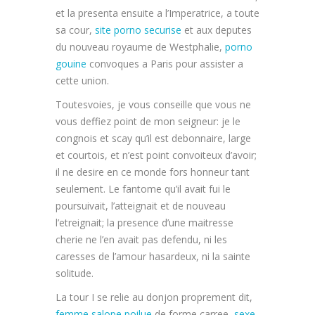
et la presenta ensuite a l’Imperatrice, a toute
sa cour,
site porno securise
et aux deputes
du nouveau royaume de Westphalie,
porno
gouine
convoques a Paris pour assister a
cette union.
Toutesvoies, je vous conseille que vous ne
vous deffiez point de mon seigneur: je le
congnois et scay qu’il est debonnaire, large
et courtois, et n’est point convoiteux d’avoir;
il ne desire en ce monde fors honneur tant
seulement. Le fantome qu’il avait fui le
poursuivait, l’atteignait et de nouveau
l’etreignait; la presence d’une maitresse
cherie ne l’en avait pas defendu, ni les
caresses de l’amour hasardeux, ni la sainte
solitude.
La tour I se relie au donjon proprement dit,
femme salope poilue
de forme carree,
sexe