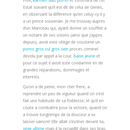
Pise,
karmen diaz porno
et s’instruira de cet
Estat suivant qu’il est dit de celui de Genes,
en observant la difference qu’en celuy-cy il y
a un prince souverain. Je me trouvay aupres
d’un Manceau qui, ayant donne un soufflet a
un notaire de ses voisins (ainsi que j’appris
depuis), avoit este oblige de soustenir un
porno gros cul gros sein
proces criminel
devolu par appel a la cour,
baise jeune
et
pour ce sujet il avoit este condamne en de
grandes reparations, dommages et
interests.
Qu’on a de peine, mon cher frere, a
reprendre un peu de vigueur quand on s’est
fait une habitude de sa foiblesse; et qu’il en
coute a combattre pour la victoire, quand on
a trouve longtemps de la douceur a se
laisser vaincre! Elle allait s’incliner devant lui,
sexe ultime
mais il la recueillit dans ses bras,