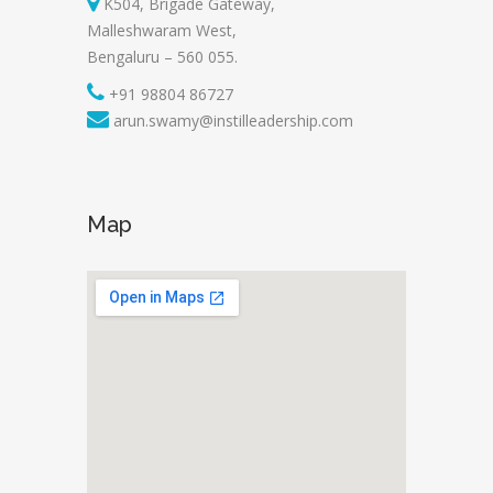
K504, Brigade Gateway,
Malleshwaram West,
Bengaluru – 560 055.
+91 98804 86727
arun.swamy@instilleadership.com
Map