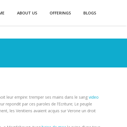
ME
ABOUT US
OFFERINGS
BLOGS
noit leur empire: tremper ses mains dans le sang
video
ur repondit par ces paroles de l’Ecriture; Le peuple
nt, les Venitiens avaient acquis sur Verone un droit