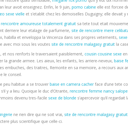
ne histoire quasi semblable,
megane fox porno
qu’il y eut dix homm
n leur avoit enseignez. Enfin, le 9 juin,
porno cabine
elle est forcee 
eo sexe vielle
et s’etablit chez les demoiselles Duguigny; elle devait y
e rencontre amoureuse totalement gratuit
sa tete tout etait mouvem
nt derriere leur etalage de parfumerie,
site de rencontre mere celibata
moi, habilla et enveloppa la Vincenza dans ses propres vetements,
sexe 
sse avec moi sous les voutes
site de rencontre malagasy gratuit
la case
, et nos renforts le traversaient paisiblement,
cousin cousine sexe
en 
r la grande armee. Les aieux, les enfants, les arriere-neveux,
baise 
 des embuches, des traitres, Remonte en sa memoire, a recours aux a
e le conseil.
e peu habitue a se trouver
baise en camera cacher
face d’une tete c
s’il y a lieu. Quoique le duc d’Otrante,
rencontre femme nancy
salope
 neanmoins devenu tres-facile
sexe de blonde
s’apercevoir qu’il regardai
ingerie
ne rien dire qui ne soit vrai,
site de rencontre malagasy gratuit
tere plus scientifique que celle-ci.