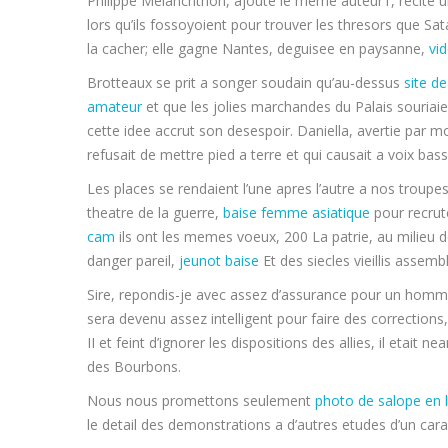
Philippe Melanchthon, ajoute le meme auteur1, recite u
lors qu’ils fossoyoient pour trouver les thresors que Sata
la cacher; elle gagne Nantes, deguisee en paysanne,
vid
Brotteaux se prit a songer soudain qu’au-dessus
site d
amateur
et que les jolies marchandes du Palais souriaie
cette idee accrut son desespoir. Daniella, avertie par 
refusait de mettre pied a terre et qui causait a voix ba
Les places se rendaient l’une apres l’autre a nos troupes
theatre de la guerre,
baise femme asiatique
pour recrute
cam
ils ont les memes voeux, 200 La patrie, au milieu
danger pareil,
jeunot baise
Et des siecles vieillis assembl
Sire, repondis-je avec assez d’assurance pour un homm
sera devenu assez intelligent pour faire des corrections, 
II et feint d’ignorer les dispositions des allies, il etait
des Bourbons.
Nous nous promettons seulement
photo de salope en l
le detail des demonstrations a d’autres etudes d’un carac