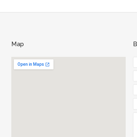
Map
B