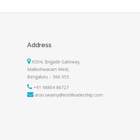
Address
K504, Brigade Gateway,
Malleshwaram West,
Bengaluru – 560 055.
+91 98804 86727
arun.swamy@instilleadership.com