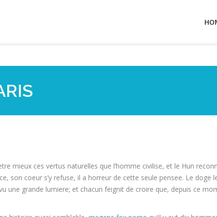
HO
ARIS
e mieux ces vertus naturelles que l’homme civilise, et le Hun recon
e, son coeur s’y refuse, il a horreur de cette seule pensee. Le doge le
u une grande lumiere; et chacun feignit de croire que, depuis ce mome