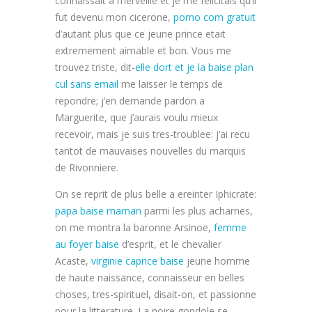
connaissait a merveille et je me felicitais qu’il
fut devenu mon cicerone,
porno com gratuit
d’autant plus que ce jeune prince etait
extremement aimable et bon. Vous me
trouvez triste, dit-
elle dort et je la baise
plan
cul sans email
me laisser le temps de
repondre; j’en demande pardon a
Marguerite, que j’aurais voulu mieux
recevoir, mais je suis tres-troublee: j’ai recu
tantot de mauvaises nouvelles du marquis
de Rivonniere.
On se reprit de plus belle a ereinter Iphicrate:
papa baise maman
parmi les plus acharnes,
on me montra la baronne Arsinoe,
femme
au foyer baise
d’esprit, et le chevalier
Acaste,
virginie caprice baise
jeune homme
de haute naissance, connaisseur en belles
choses, tres-spirituel, disait-on, et passionne
pour la litterature. La noire gondole se