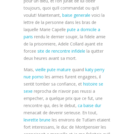
pour un dieu, et l’on jurait de lui obeir
toujours, quoi qu’il commandat ou qu’il
voulut! Maintenant,
baise generale
voici la
lettre de la personne dans les bras de
laquelle Marie Capelle
pute a domicile a
paris
rendu le dernier soupir, la fidele amie
de la prisonniere, Adele Collard ayant ete
forcee
site de rencontre infidele
la quitter
deux heures avant sa mort.
Mais,
vieille pute mature
quand
katy perry
nue porno
les armes furent engagees, il
sentit tomber sa confiance, et
histoire se
sexe
reprocha de n’avoir pas reussi a
empecher, a quelque prix que ce fut, une
rencontre qui, des le debut,
ca baise dur
menacait de devenir serieuse. En tout,
levrette brune
les environs de Tutlam etaient
fort interessans, le duc de Montpensier les